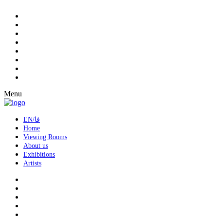
Menu
EN/فا
Home
Viewing Rooms
About us
Exhibitions
Artists