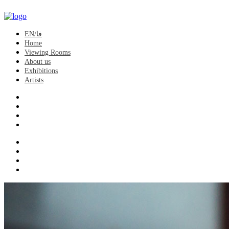
EN/فا
Home
Viewing Rooms
About us
Exhibitions
Artists