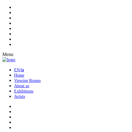
Menu
EN/فا
Home
Viewing Rooms
About us
Exhibitions
Artists