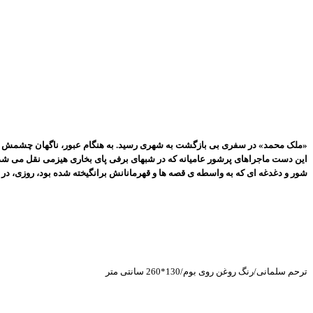
«ملک محمد» در سفری بی بازگشت به شهری ‎رسید. به هنگام عبور، ناگهان چشمش به دختری چون پنجه ی آفتاب افتاد که از پنجره، چشم به او دوخته بود. ملک محمد یک دل نه صد دل عاشق شد، غافل از این که او دختر پادشاه است ...
این دست ماجراهای پرشور عامیانه که در شب‎های برفی پای بخاری هیزمی نقل می ‎شد، منِ خردسال را بر بال خیال به پرواز در می ‎آورد و همراه با ملک محمد از هزار توی پر پیچ و خم طلسم‎ هایی که در راه رسیدن به معشوق چیده شده بود؛ عبور می‎داد ....
شور و دغدغه ‎ای که به واسطه ‎ی قصه ‎ها و قهرمانانش برانگیخته شده بود، روزی، در جایی و به گونه ‎ای باید تراوش می کرد تا جان شیفته را دَمی بیاساید.
ترحم سلمانی/رنگ روغن روی بوم/130*260 سانتی متر