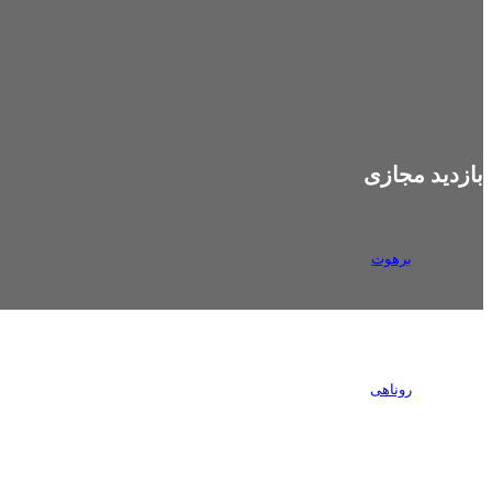
بازدید مجازی
برهوت
روناهی