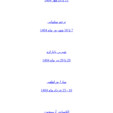
11 تا 20 مهر 1404
ترحم سلمانی
7 تا 16 شهریور ماه 1404
شیرین بابازاده
20 تا 29 تیر ماه 1404
سارا پورلطفی
16 - 25 خرداد ماه 1404
الکساندر آرمینجون