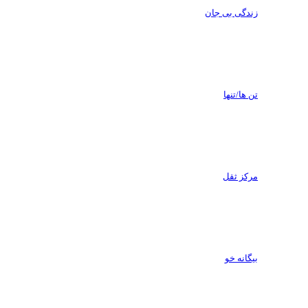
زندگی بی جان
تن ها/تنها
مرکز ثقل
بیگانه خو