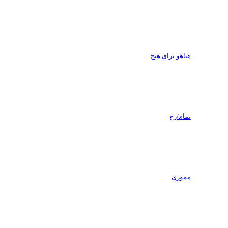
هیاهو برای هیچ
تمام/رخ
مموری