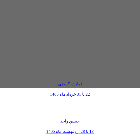
نمایش گروهی
22 تا 31 خرداد ماه 1405
حسین واحد
18 تا 28 اردیبهشت ماه 1405