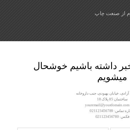
وم از صنعت چاپ
 خبر داشته باشیم خوشحال
میشویم
آزادی، خیابان بهبودی، جنب داروخانه
ساختمان 85 پلاک 18
y
تماس: 021123456789
فکس: 021123456780