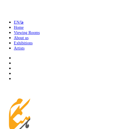
EN/فا
Home
Viewing Rooms
About us
Exhibitions
Artists