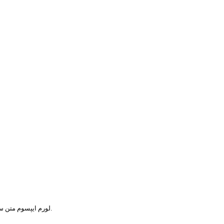
لورم ایپسوم متن ساختگی با تولید سادگی نامفهوم از صنعت چاپ و با استفاده از طراحان گرافیک است.