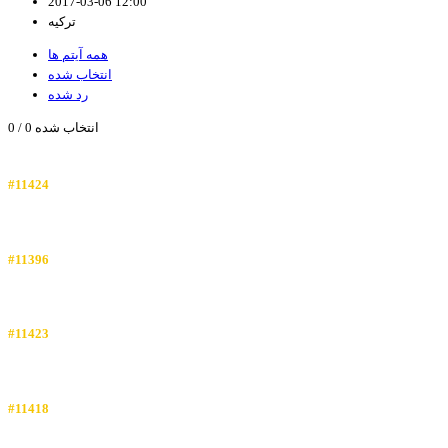
2017-03-06 12:00
ترکیه
همه آیتم ها
انتخاب شده
رد شده
انتخاب شده
0
/
0
#11424
#11396
#11423
#11418